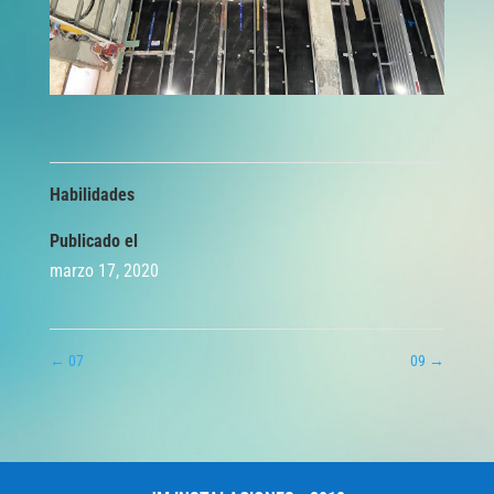
Habilidades
Publicado el
marzo 17, 2020
←
07
09
→